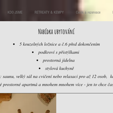
KDO JSME
RETREATY & KEMPY
Ceník a rezervace
Nabídka ubytování
5 kouzelných ložnice a č.6 před dokončením
podkroví s přistýlkami
prostorná jídelna
stylová kuchyně
 saunu, velký sál na cvičení nebo relaxaci pro až 12 osob, k
é prostorné apartmá a mnohem mnohem více - jen to chce čas