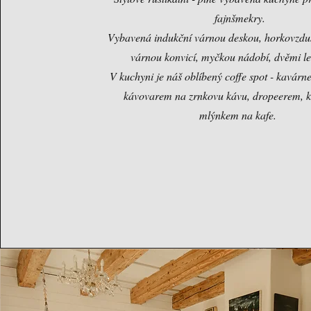
fajnšmekry.
Vybavená indukční várnou deskou, horkovzdu
várnou konvicí, myčkou nádobí, dvěmi l
V kuchyni je náš oblíbený coffe spot - kavárne
kávovarem na zrnkovu kávu, dropeerem, k
mlýnkem na kafe.