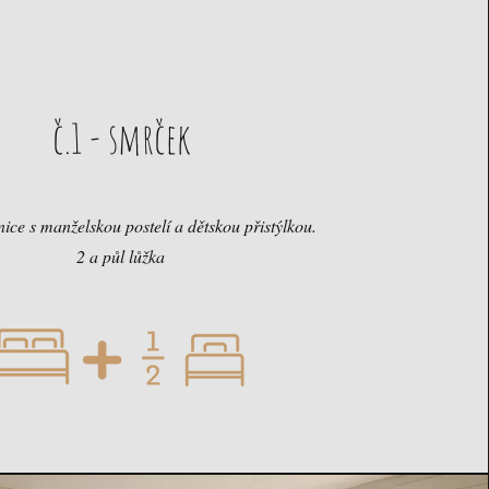
č.1 - smrček
nice s manželskou postelí a dětskou přistýlkou.
2 a půl lůžka