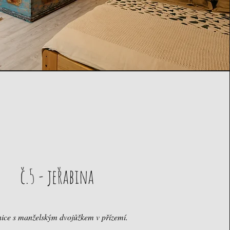
č.5 - jeřabina
ice s manželským dvojůžkem v přízemí.