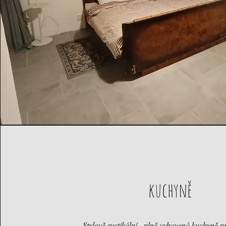
kuchyně
Stylově rustikální - plně vybavená kuchyně p