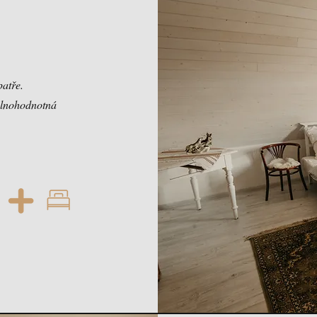
patře.
 plnohodnotná