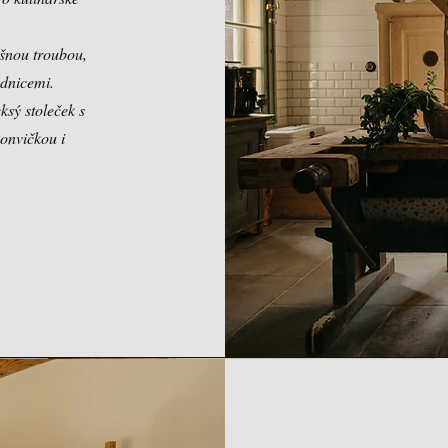
šnou troubou,
ednicemi.
ksý stoleček s
onvičkou i