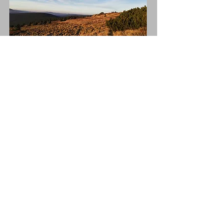
Kdo pŘedběžně přislíbil účast:
Lenka Bednaříková Kudělová
Renáta Foltysová
Magda Pátková
Bronisla Růžička
Lucie Deutsch
Kateřina Rybářová
Hanka Kubátová​
Lucie Deutsch