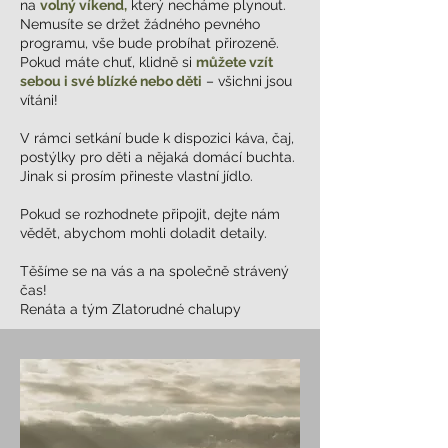
na
volný víkend,
který necháme plynout.
Nemusíte se držet žádného pevného
programu, vše bude probíhat přirozeně.
Pokud máte chuť, klidně si
můžete vzít
sebou i své blízké nebo děti
– všichni jsou
vítáni!
V rámci setkání bude k dispozici káva, čaj,
postýlky pro děti a nějaká domácí buchta.
Jinak si prosím přineste vlastní jídlo.
Pokud se rozhodnete připojit, dejte nám
vědět, abychom mohli doladit detaily.
Těšíme se na vás a na společně strávený
čas!
Renáta a tým Zlatorudné chalupy