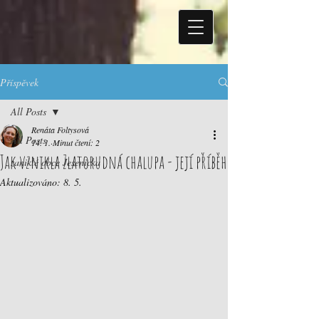
Příspěvek
All Posts
Renáta Foltysová
All Posts
14. 1.
Minut čtení: 2
Jak vznikla Zlatorudná chalupa - její příběh
zaniklé obce Jesenicka
Aktualizováno:
8. 5.