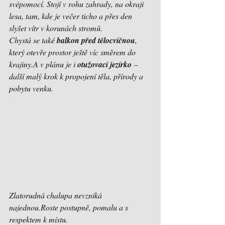
svépomocí. Stojí v rohu zahrady, na okraji 
lesa, tam, kde je večer ticho a přes den 
slyšet vítr v korunách stromů.
Chystá se také 
balkon před tělocvičnou
, 
který otevře prostor ještě víc směrem do 
krajiny.A v plánu je i 
otužovací jezírko
 – 
další malý krok k propojení těla, přírody a 
pobytu venku.
Zlatorudná chalupa nevzniká 
najednou.Roste postupně, pomalu a s 
respektem k místu.