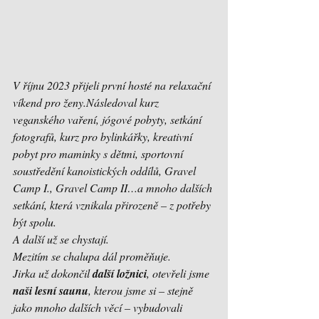
V říjnu 2023 přijeli první hosté na relaxační 
víkend pro ženy.Následoval kurz 
veganského vaření, jógové pobyty, setkání 
fotografů, kurz pro bylinkářky, kreativní 
pobyt pro maminky s dětmi, sportovní 
soustředění kanoistických oddílů, Gravel 
Camp I., Gravel Camp II…a mnoho dalších 
setkání, která vznikala přirozeně – z potřeby 
být spolu.
A další už se chystají.
Mezitím se chalupa dál proměňuje.
Jirka už dokončil 
další ložnici
, otevřeli jsme 
naši lesní saunu
, kterou jsme si – stejně 
jako mnoho dalších věcí – vybudovali 