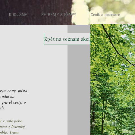
KDO JSME
RETREATY & KEMPY
Ceník a rezervace
Zpět na seznam akcí
yté cesty, místa
 k nám na
gravel cesty, o
ěli.
ě v autě nebo
mení s Jeseníky.
mble. Trasa,