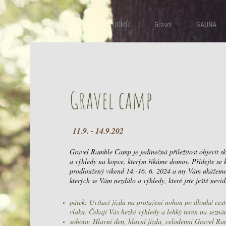
DOMŮ
Gravel
SAUNA
Gravel camp
11.9. - 14.9.202
Gravel Ramble Camp je jedinečná příležitost objevit skr
a výhledy na kopce, kterým říkáme domov. Přidejte se
prodloužený víkend 14.-16. 6. 2024 a my Vám ukážeme 
kterých se Vám nezdálo a výhledy, které jste ještě nevid
pátek: Uvítací jízda na protažení nohou po dlouhé cest
vlaku. Čekají Vás hezké výhledy a lehký terén na sezná
sobota: Hlavní den, hlavní jízda, celodenní Gravel Ra