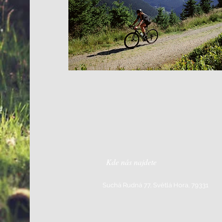
Kde nás najdete
Suchá Rudná 77, Světlá Hora, 79331