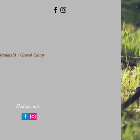
ořadatelů :
Gravel Camp
Sledujte nás