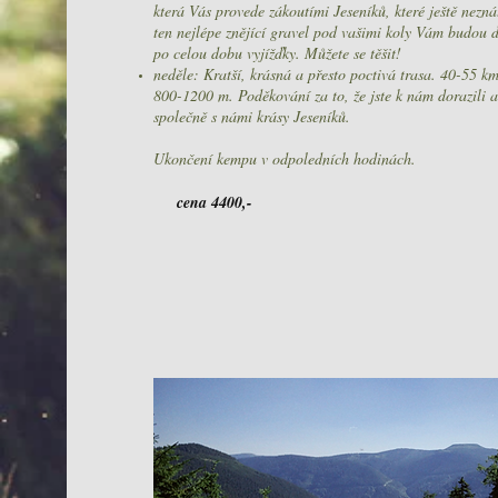
která Vás provede zákoutími Jeseníků, které ještě nezná
ten nejlépe znějící gravel pod vašimi koly Vám budou d
po celou dobu vyjížďky. Můžete se těšit!
neděle: Kratší, krásná a přesto poctivá trasa. 40-55 k
800-1200 m. Poděkování za to, že jste k nám dorazili a 
společně s námi krásy Jeseníků.
Ukončení kempu v odpoledních hodinách.
cena 4400,-