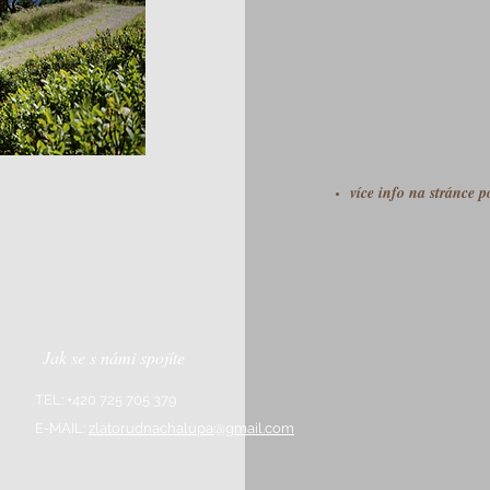
více info na stránce p
Jak se s námi spojíte
TEL: +420 725 705 379
E-MAIL:
zlatorudnachalupa@gmail.com